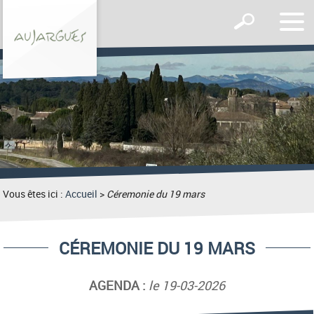
Affic
Afficher
le
le
men
formulaire
de
recherche
Vous êtes ici :
Accueil
>
Céremonie du 19 mars
CÉREMONIE DU 19 MARS
AGENDA :
le 19-03-2026