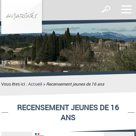
Affic
Afficher
le
le
men
formulaire
de
recherche
Vous êtes ici :
Accueil
>
Recensement jeunes de 16 ans
RECENSEMENT JEUNES DE 16
ANS