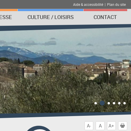
Aide & accessibilité
|
Plan du site
ESSE
CULTURE / LOISIRS
CONTACT
A-
A
A+
I