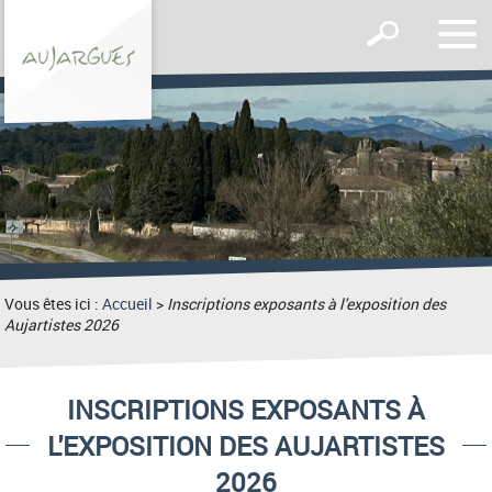
Affic
Afficher
le
le
men
formulaire
de
recherche
Vous êtes ici :
Accueil
>
Inscriptions exposants à l'exposition des
Aujartistes 2026
INSCRIPTIONS EXPOSANTS À
L'EXPOSITION DES AUJARTISTES
2026