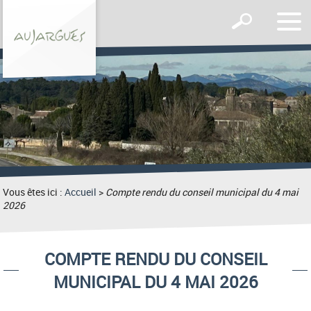
Affic
Afficher
le
le
men
formulaire
de
recherche
Vous êtes ici :
Accueil
>
Compte rendu du conseil municipal du 4 mai
2026
COMPTE RENDU DU CONSEIL
MUNICIPAL DU 4 MAI 2026