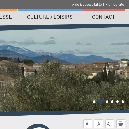
Aide & accessibilité
|
Plan du site
ESSE
CULTURE / LOISIRS
CONTACT
A-
A
A+
I