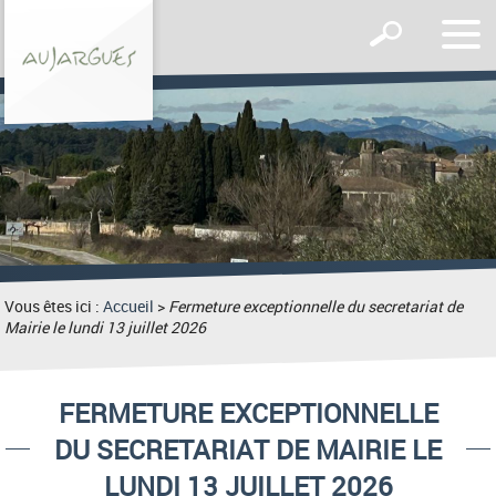
Affic
Afficher
le
le
men
formulaire
de
recherche
Vous êtes ici :
Accueil
>
Fermeture exceptionnelle du secretariat de
Mairie le lundi 13 juillet 2026
FERMETURE EXCEPTIONNELLE
DU SECRETARIAT DE MAIRIE LE
LUNDI 13 JUILLET 2026