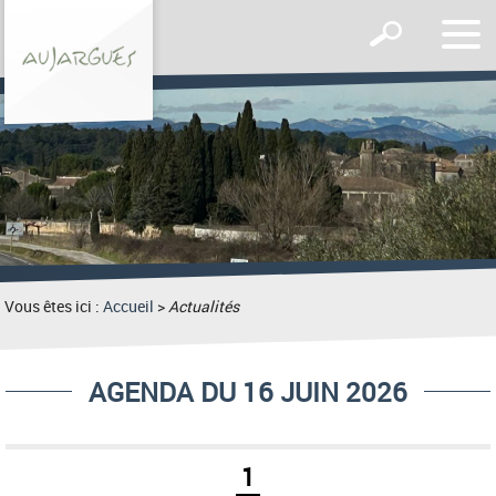
Affic
Afficher
le
le
men
formulaire
de
recherche
Vous êtes ici :
Accueil
>
Actualités
AGENDA DU 16 JUIN 2026
1