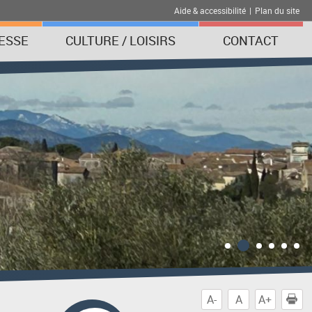
Aide & accessibilité
|
Plan du site
ESSE
CULTURE / LOISIRS
CONTACT
A-
A
A+
I