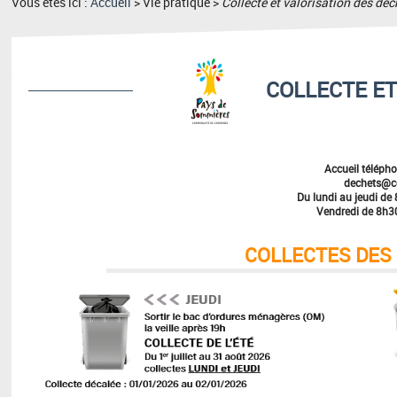
Vous êtes ici :
Accueil
> Vie pratique >
Collecte et valorisation des déc
COLLECTE E
Accueil télépho
dechets@c
Du lundi au jeudi d
Vendredi de 8h3
COLLECTES DES