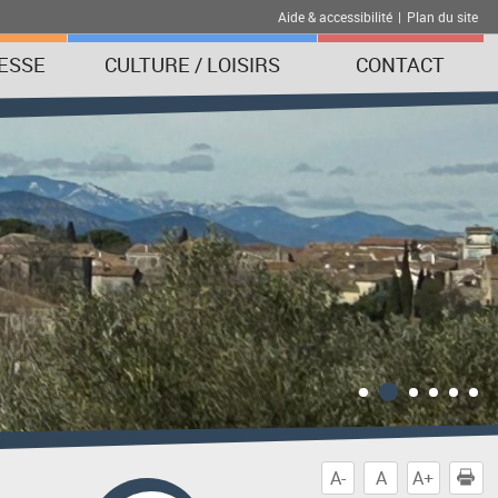
Aide & accessibilité
|
Plan du site
ESSE
CULTURE / LOISIRS
CONTACT
A-
A
A+
I