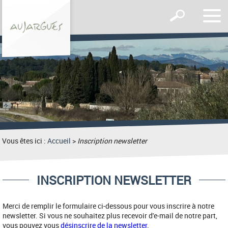
Affic
Afficher
le
le
men
formulaire
de
recherche
Vous êtes ici :
Accueil
>
Inscription newsletter
INSCRIPTION NEWSLETTER
Merci de remplir le formulaire ci-dessous pour vous inscrire à notre
newsletter. Si vous ne souhaitez plus recevoir d'e-mail de notre part,
vous pouvez vous
désinscrire de la newsletter
.