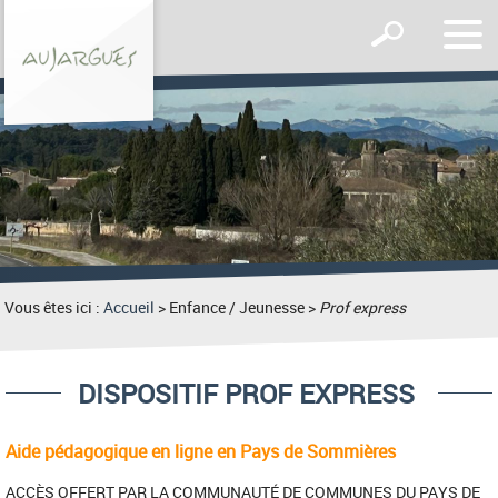
Affic
Afficher
le
le
men
formulaire
de
recherche
Vous êtes ici :
Accueil
> Enfance / Jeunesse >
Prof express
DISPOSITIF PROF EXPRESS
Aide pédagogique en ligne en Pays de Sommières
ACCÈS OFFERT PAR LA COMMUNAUTÉ DE COMMUNES DU PAYS DE