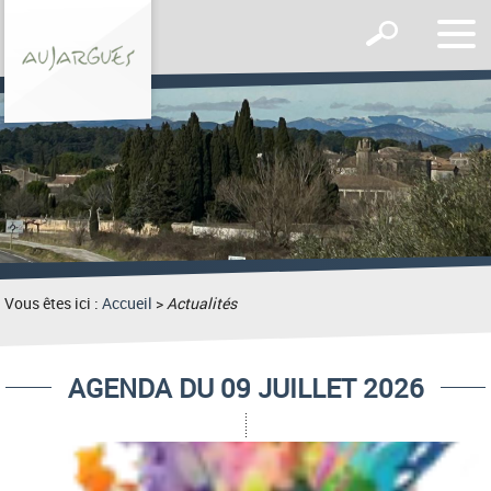
Affic
Afficher
le
le
men
formulaire
de
recherche
Vous êtes ici :
Accueil
>
Actualités
AGENDA DU 09 JUILLET 2026