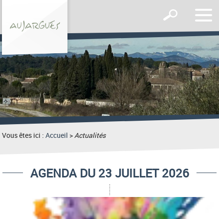
Affic
Afficher
le
le
men
formulaire
de
recherche
Vous êtes ici :
Accueil
>
Actualités
AGENDA DU 23 JUILLET 2026