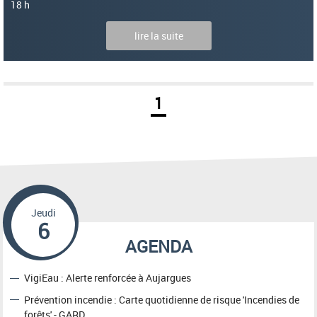
18 h
lire la suite
1
Jeudi
6
AGENDA
VigiEau : Alerte renforcée à Aujargues
Prévention incendie : Carte quotidienne de risque 'Incendies de
forêts' - GARD