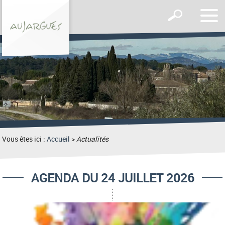
Affic
Afficher
le
le
men
formulaire
de
recherche
Vous êtes ici :
Accueil
>
Actualités
AGENDA DU 24 JUILLET 2026