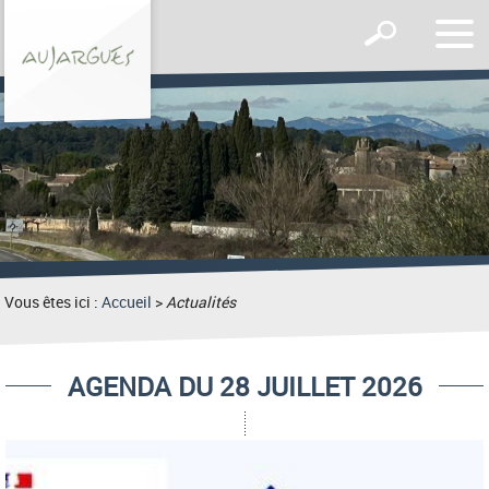
Affic
Afficher
le
le
men
formulaire
de
recherche
Vous êtes ici :
Accueil
>
Actualités
AGENDA DU 28 JUILLET 2026